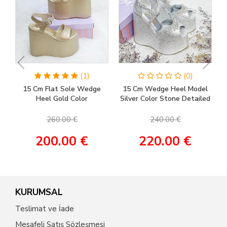
(1)
(0)
15 Cm Flat Sole Wedge
15 Cm Wedge Heel Model
Heel Gold Color
Silver Color Stone Detailed
Engagement Shoes, Henna
Women's Evening Dress &
Shoes, Wedding Shoes
Engagement Shoes
260.00 €
240.00 €
200.00 €
220.00 €
KURUMSAL
Teslimat ve İade
Mesafeli Satış Sözleşmesi