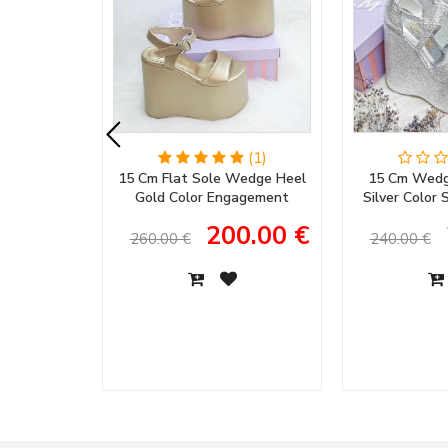
(1)
15 Cm Flat Sole Wedge Heel
15 Cm Wedg
Gold Color Engagement
Silver Color
Shoes, Henna Shoes, Wedding
Women's Ev
200.00 €
Shoes
Engagem
260.00 €
240.00 €