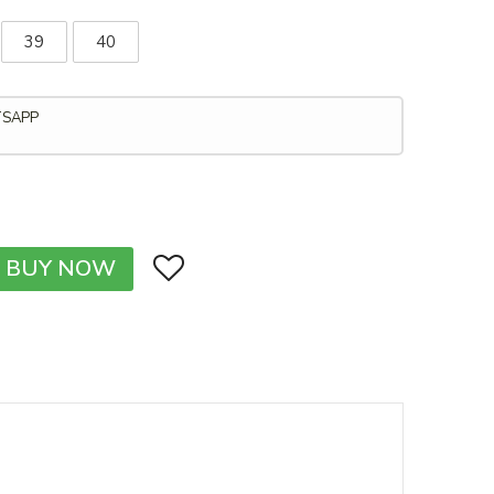
39
40
TSAPP
BUY NOW