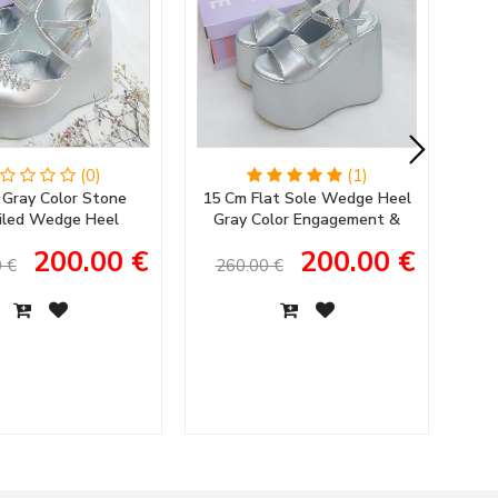
(0)
(1)
 Gray Color Stone
15 Cm Flat Sole Wedge Heel
11
iled Wedge Heel
Gray Color Engagement &
An
 Engagement Shoes
Bridal Shoes Wedding Shoes
200.00 €
200.00 €
's Evening Dress
 €
260.00 €
1
Shoes