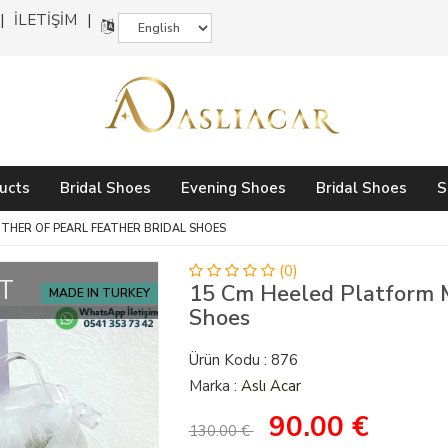
İLETİŞİM
ucts
Bridal Shoes
Evening Shoes
Bridal Shoes
S
THER OF PEARL FEATHER BRIDAL SHOES
(0)
T
15 Cm Heeled Platform M
MADE IN TURKEY
Shoes
Ürün Kodu : 876
Marka :
Aslı Acar
90.00
€
130.00 €