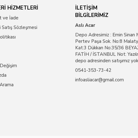
Rİ HİZMETLERİ
İLETİŞİM
BİLGİLERİMİZ
t ve İade
Aslı Acar
i Satış Sözleşmesi
Depo Adresimiz : Emin Sinan 
Politikası
Pertev Paşa Sok. No:8 Malaty
Kat:3 Dükkan No:35/36 BEYAZ
FATİH / İSTANBUL Not: Yazıl
depo adresinden satışımız yok
 Değişim
0541-353-73-42
zda
infoasliacar@gmail.com
 Arama