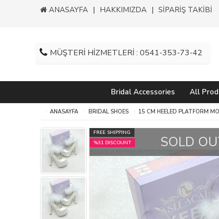
ANASAYFA
HAKKIMIZDA
SİPARİŞ TAKİBİ
MÜŞTERİ HİZMETLERİ : 0541-353-73-42
Bridal Accessories
All Prod
ANASAYFA
BRIDAL SHOES
15 CM HEELED PLATFORM MO
FREE SHIPPING
SOLD OU
%31 DISCOUNT