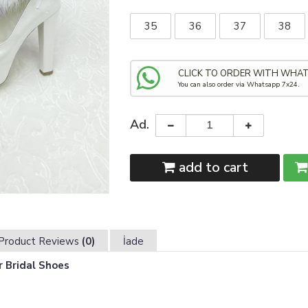
35
36
37
38
CLICK TO ORDER WITH WHA
You can also order via Whatsapp 7x24.
Ad.
add to cart
Product Reviews
(0)
İade
 Bridal Shoes