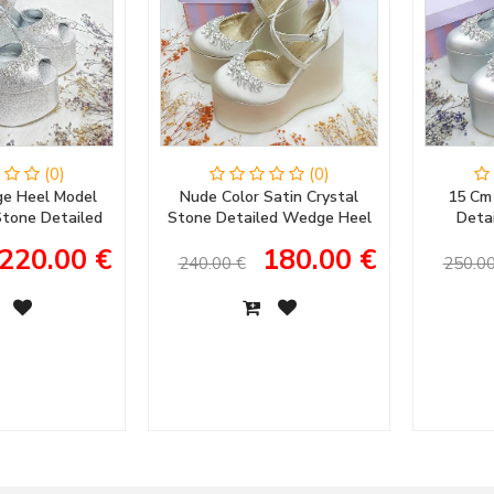
(0)
(0)
e Heel Model
Nude Color Satin Crystal
15 Cm
 Stone Detailed
Stone Detailed Wedge Heel
Deta
ening Dress &
Women's Evening Dress
Women's
220.00 €
180.00 €
ent Shoes
Wedding Shoes
Women
240.00 €
250.00