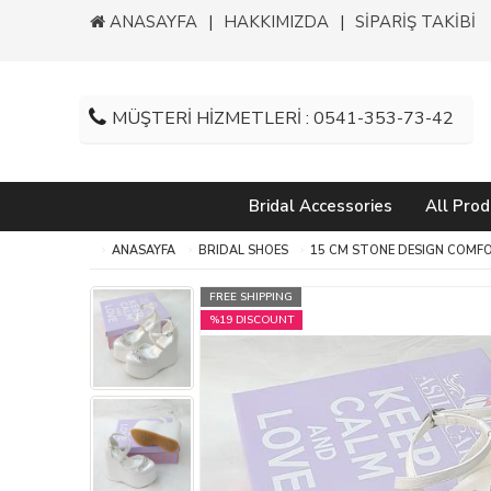
ANASAYFA
HAKKIMIZDA
SİPARİŞ TAKİBİ
MÜŞTERİ HİZMETLERİ : 0541-353-73-42
Bridal Accessories
All Prod
ANASAYFA
BRIDAL SHOES
15 CM STONE DESIGN COMF
FREE SHIPPING
%19 DISCOUNT