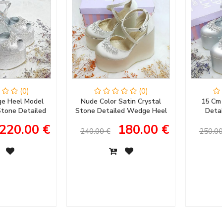
(0)
(0)
e Heel Model
Nude Color Satin Crystal
15 Cm
 Stone Detailed
Stone Detailed Wedge Heel
Deta
ening Dress &
Women's Evening Dress
Women's
220.00 €
180.00 €
ent Shoes
Wedding Shoes
Women
240.00 €
250.00