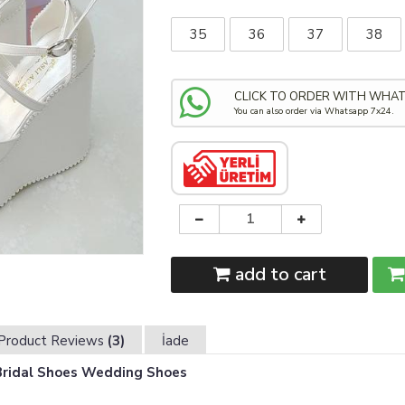
35
36
37
38
CLICK TO ORDER WITH WHA
You can also order via Whatsapp 7x24.
add to cart
Product Reviews
(3)
İade
Bridal Shoes Wedding Shoes