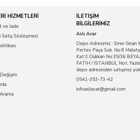
Rİ HİZMETLERİ
İLETİŞİM
BİLGİLERİMİZ
t ve İade
Aslı Acar
i Satış Sözleşmesi
Depo Adresimiz : Emin Sinan 
Politikası
Pertev Paşa Sok. No:8 Malaty
Kat:3 Dükkan No:35/36 BEYAZ
FATİH / İSTANBUL Not: Yazıl
depo adresinden satışımız yok
 Değişim
0541-353-73-42
zda
infoasliacar@gmail.com
 Arama