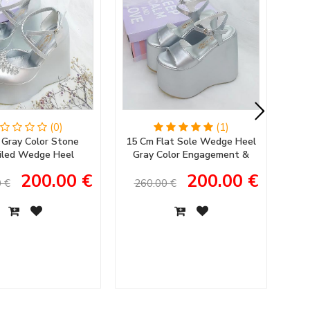
(0)
(1)
 Gray Color Stone
15 Cm Flat Sole Wedge Heel
11
iled Wedge Heel
Gray Color Engagement &
An
 Engagement Shoes
Bridal Shoes Wedding Shoes
200.00 €
200.00 €
's Evening Dress
 €
260.00 €
1
Shoes