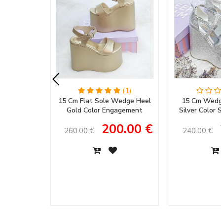
(1)
15 Cm Flat Sole Wedge Heel
15 Cm Wedg
Gold Color Engagement
Silver Color
Shoes, Henna Shoes, Wedding
Women's Ev
200.00 €
Shoes
Engagem
260.00 €
240.00 €