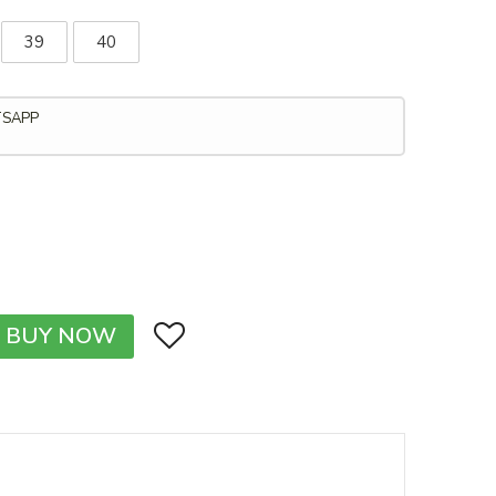
39
40
TSAPP
BUY NOW