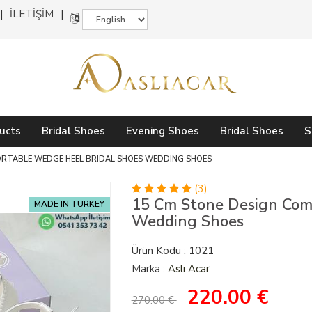
İLETİŞİM
ucts
Bridal Shoes
Evening Shoes
Bridal Shoes
S
ORTABLE WEDGE HEEL BRIDAL SHOES WEDDING SHOES
(3)
15 Cm Stone Design Com
MADE IN TURKEY
Wedding Shoes
Ürün Kodu : 1021
Marka :
Aslı Acar
220.00
€
270.00 €