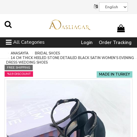
All Categories
Login
Order Tracking
ANASAYFA
BRIDAL SHOES
14 CM THICK HEELED STONE DETAILED BLACK SATIN WOMEN'S EVENING
DRESS WEDDING SHOES
FREE SHIPPING
%19 DISCOUNT
MADE IN TURKEY