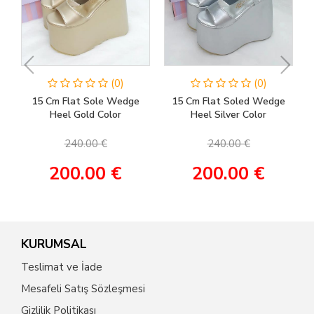
(0)
(0)
15 Cm Flat Sole Wedge
15 Cm Flat Soled Wedge
Heel Gold Color
Heel Silver Color
Engagement & Henna
Engagement & Bridal Shoes
Shoes
240.00 €
240.00 €
200.00 €
200.00 €
KURUMSAL
Teslimat ve İade
Mesafeli Satış Sözleşmesi
Gizlilik Politikası