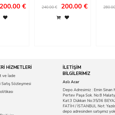
l Shoes
Shoes
Eng
200.00 €
200.00 €
240.00 €
280.00
Rİ HİZMETLERİ
İLETİŞİM
BİLGİLERİMİZ
t ve İade
Aslı Acar
i Satış Sözleşmesi
Depo Adresimiz : Emin Sinan 
Politikası
Pertev Paşa Sok. No:8 Malaty
Kat:3 Dükkan No:35/36 BEYAZ
FATİH / İSTANBUL Not: Yazıl
depo adresinden satışımız yok