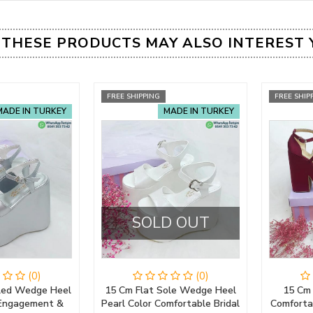
THESE PRODUCTS MAY ALSO INTEREST 
FREE SHIPPING
FREE SHIP
MADE IN TURKEY
MADE IN TURKEY
SOLD OUT
(0)
(0)
oled Wedge Heel
15 Cm Flat Sole Wedge Heel
15 Cm
r Engagement &
Pearl Color Comfortable Bridal
Comforta