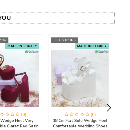
YOU
PING
FREE SHIPPING
FRE
MADE IN TURKEY
MADE IN TURKEY
(0)
(0)
 Wedge Heel Very
18 Cm Flat Sole Wedge Heel
L
ble Claret Red Satin
Comfortable Wedding Shoes
S