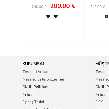
Henna Shoes
Brida
200.00 €
240.00 €
240.00 €
KURUMSAL
MÜŞTE
Teslimat ve İade
Teslima
Mesafeli Satış Sözleşmesi
Mesafel
Gizlilik Politikası
Gizlilik 
İletişim
İletişim
Sipariş Takibi
S.S.S.