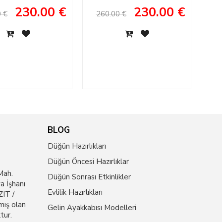
agement Shoes
For Brides
230.00 €
230.00 €
1
 €
260.00 €
BLOG
Düğün Hazırlıkları
Düğün Öncesi Hazırlıklar
Mah.
Düğün Sonrası Etkinlikler
a İşhanı
Evlilik Hazırlıkları
IT /
mış olan
Gelin Ayakkabısı Modelleri
tur.