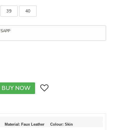
39
40
TSAPP
BUY NOW
  Material: Faux Leather     Colour: Skin