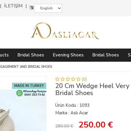
İLETİŞİM
ucts
Bridal Shoes
Evening Shoes
Bridal Shoes
S
NGAGEMENT AND BRIDAL SHOES
(0)
20 Cm Wedge Heel Very
MADE IN TURKEY
Bridal Shoes
Ürün Kodu : 1093
Marka :
Aslı Acar
250.00
€
280.00 €