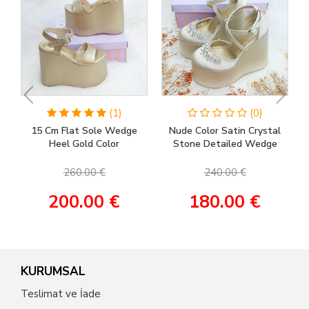
(1)
(0)
15 Cm Flat Sole Wedge
Nude Color Satin Crystal
Heel Gold Color
Stone Detailed Wedge
Engagement Shoes, Henna
Heel Women's Evening
Shoes, Wedding Shoes
Dress Wedding Shoes
260.00 €
240.00 €
200.00 €
180.00 €
KURUMSAL
Teslimat ve İade