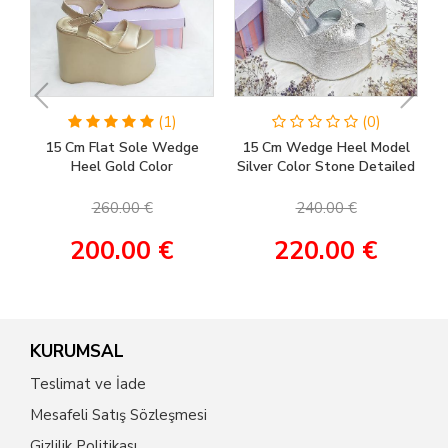
(1)
(0)
15 Cm Flat Sole Wedge
15 Cm Wedge Heel Model
Heel Gold Color
Silver Color Stone Detailed
Engagement Shoes, Henna
Women's Evening Dress &
Shoes, Wedding Shoes
Engagement Shoes
260.00 €
240.00 €
200.00 €
220.00 €
KURUMSAL
Teslimat ve İade
Mesafeli Satış Sözleşmesi
Gizlilik Politikası