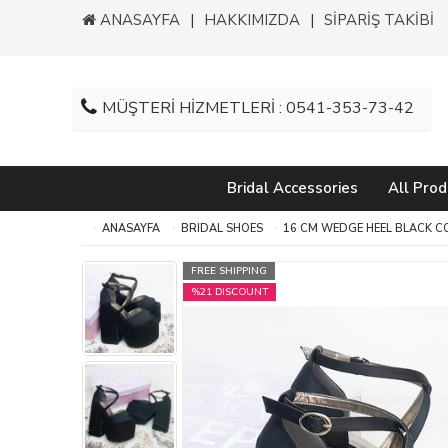
ANASAYFA
HAKKIMIZDA
SİPARİŞ TAKİBİ
MÜŞTERİ HİZMETLERİ : 0541-353-73-42
Bridal Accessories
All Prod
ANASAYFA
BRIDAL SHOES
16 CM WEDGE HEEL BLACK C
FREE SHIPPING
%21 DISCOUNT