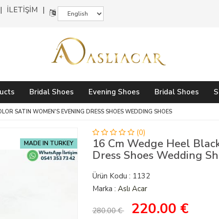
İLETİŞİM
ucts
Bridal Shoes
Evening Shoes
Bridal Shoes
S
OLOR SATIN WOMEN'S EVENING DRESS SHOES WEDDING SHOES
(0)
16 Cm Wedge Heel Black
MADE IN TURKEY
Dress Shoes Wedding Sh
Ürün Kodu : 1132
Marka :
Aslı Acar
220.00
€
280.00 €