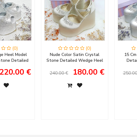
(0)
(0)
e Heel Model
Nude Color Satin Crystal
15 Cm
 Stone Detailed
Stone Detailed Wedge Heel
Deta
ening Dress &
Women's Evening Dress
Women's
220.00 €
180.00 €
ent Shoes
Wedding Shoes
Women
240.00 €
250.00