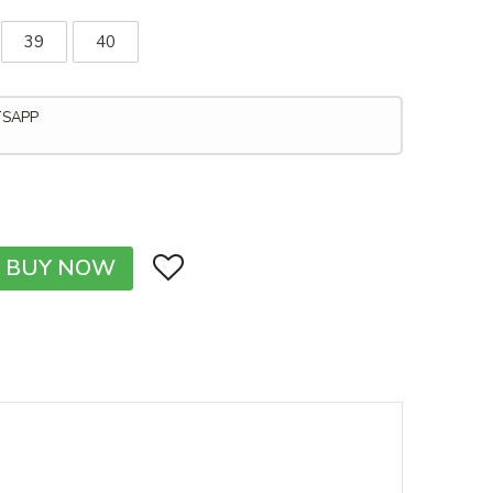
39
40
TSAPP
BUY NOW