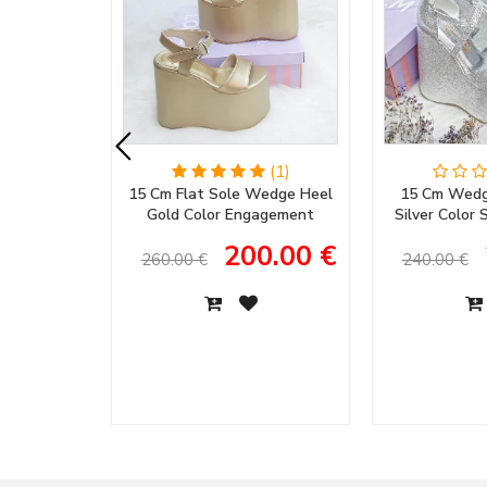
(1)
15 Cm Flat Sole Wedge Heel
15 Cm Wedg
Gold Color Engagement
Silver Color
Shoes, Henna Shoes, Wedding
Women's Ev
200.00 €
Shoes
Engagem
260.00 €
240.00 €