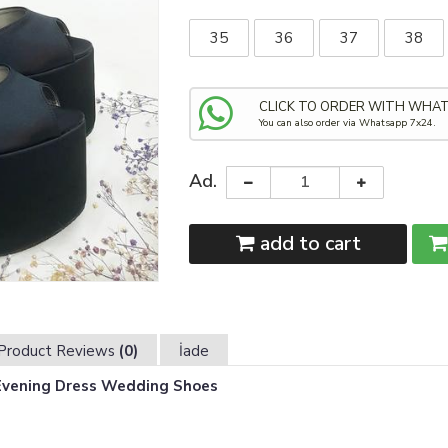
35
36
37
38
CLICK TO ORDER WITH WHA
You can also order via Whatsapp 7x24.
Ad.
add to cart
Product Reviews
(0)
İade
Evening Dress Wedding Shoes