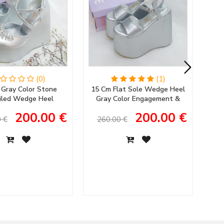
(0)
(1)
 Gray Color Stone
15 Cm Flat Sole Wedge Heel
11
iled Wedge Heel
Gray Color Engagement &
An
 Engagement Shoes
Bridal Shoes Wedding Shoes
200.00 €
200.00 €
's Evening Dress
 €
260.00 €
1
Shoes