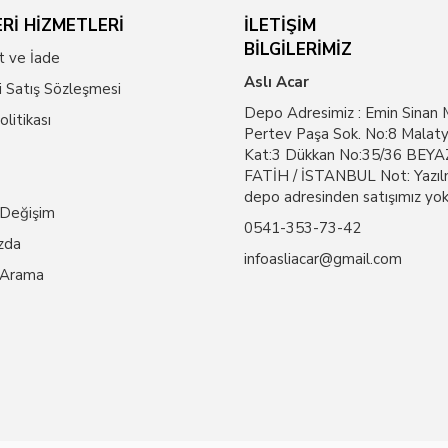
Rİ HİZMETLERİ
İLETİŞİM
BİLGİLERİMİZ
t ve İade
Aslı Acar
i Satış Sözleşmesi
Depo Adresimiz : Emin Sinan 
Politikası
Pertev Paşa Sok. No:8 Malaty
Kat:3 Dükkan No:35/36 BEYAZ
FATİH / İSTANBUL Not: Yazıl
depo adresinden satışımız yok
 Değişim
0541-353-73-42
zda
infoasliacar@gmail.com
 Arama