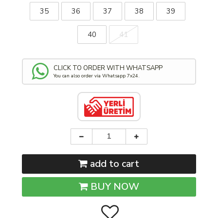
35
36
37
38
39
40
41
CLICK TO ORDER WITH WHATSAPP
You can also order via Whatsapp 7x24.
add to cart
BUY NOW